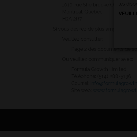
les disp
1010, rue Sherbrooke Ouest, bur
Montréal, Québec
VEUILL
H3A 2R7
Investisseur non-qualifié
(a)
Si vous désirez de plus amples rens
Famille, amis et partenair
(b)
Investisseur non-qualifié
Investissement minimal 
Veuillez consulter:
Famille, amis et partenair
(seulement pour les soci
(c)
Page 2 des documents de sous
Investissement minimal 
(seulement pour les soci
Ou veuillez communiquer avec:
*Veuillez not
Formula Growth Limited
(d)
*Veuillez not
Téléphone: (514) 288-5136
Courriel:
info@formulagrowt
Site web:
www.formulagrowt
(e)
(f)