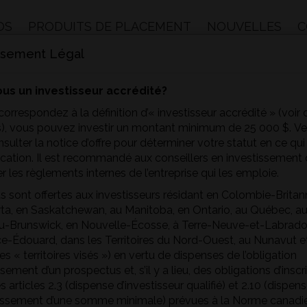
OS
PRODUITS DE PLACEMENT
NOUVELLES
C
ssement Légal
us un investisseur accrédité?
correspondez à la définition d’« investisseur accrédité » (voir c
tisseur
Type d’investisseur
Documents 
), vous pouvez investir un montant minimum de 25 000 $. Veu
ux
onsulter la notice d’offre pour déterminer votre statut en ce qui 
Documents de sous
tisseur
Type d’investisseur
Documents 
Individu
fication. Il est recommandé aux conseillers en investissement
qualifiés : individu
COMMENT INVESTI
ormulaires requis et les documents à l’appui (ou numérisez les
l’investisseur
r les règlements internes de l’entreprise qui les emploie.
Documents de sous
Individual
e) dans les 2 jours ouvrables suivant la date de l’opération à:
Documents de sous
qualifiés : individu
s sont offertes aux investisseurs résidant en Colombie-Britan
Société
l’investisseur
qualifiés : société
rta, en Saskatchewan, au Manitoba, en Ontario, au Québec, a
Documents de sous
-Brunswick, en Nouvelle-Écosse, à Terre-Neuve-et-Labrador, 
Société
Documents de sous
qualifiés : société
ce-Édouard, dans les Territoires du Nord-Ouest, au Nunavut e
m
qualifiés : gestion
es « territoires visés ») en vertu de dispenses de l’obligation
Documents de sous
r vos dossiers, veuillez envoyer par la poste les formulaires 
Annexe C Formula
Gestionnaire de
ssement d’un prospectus et, s’il y a lieu, des obligations d’inscr
qualifiés : gestion
discrétionnaires 
portefeuille
s articles 2.3 (dispense d’investisseur qualifié) et 2.10 (dispen
Annexe C Formula
Gestionnaire de
tissement d’une somme minimale) prévues à la Norme canadi
Annexe C Formula