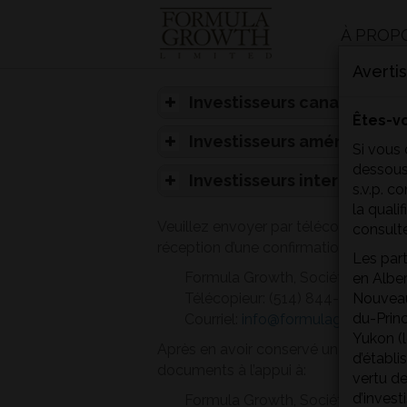
À PROP
Averti
Investisseurs canadiens
Êtes-vo
Investisseurs américains
Si vous 
Accréditation d’inves
dessous
Investisseurs internationa
s.v.p. c
Investisseur qualifié
Accréditation d’inves
la quali
Veuillez envoyer par télécopieur les f
Selon le questionnaire de 
consulte
Investisseur qualifié
réception d’une confirmation de lectur
qualifié
Les part
Selon le questionnaire de 
Formula Growth, Société limitée
en Albe
qualifié
Télécopieur: (514) 844-4561
Nouveau
du-Prin
Courriel:
info@formulagrowth.co
Yukon (l
Après en avoir conservé une copie pou
d’établi
documents à l’appui à:
vertu de
d’inves
Formula Growth, Société limitée