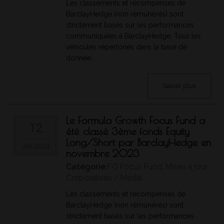
Les classements et récompenses de
(k)
une personne physique qui a eu un revenu
BarclayHedge (non rémunérés) sont
net avant impôt de plus de 200 000 $
dans chacune des deux dernières années
strictement basés sur les performances
civiles ou qui a eu, avec son conjoint, un
communiquées à BarclayHedge. Tous les
revenu net avant impôt de plus de 300
véhicules répertoriés dans la base de
000 $ dans chacune des deux dernières
donnée...
années civiles et qui, dans un cas ou l’autre,
s’attend raisonnablement à excéder ce
revenu net dans l’année civile en cours;
Savoir plus
(l)
une personne physique qui, à elle seule ou
avec son conjoint, a un actif net d’au moins
5 000 000 $;
Le Formula Growth Focus Fund a
(m)
une personne, à l’exception d’une
12
été classé 3ème fonds Equity
personne physique ou d’un fonds
Long/Short par BarclayHedge en
d’investissement, qui possède un actif net
Jan 2024
novembre 2023
d’au moins 5 000 000 $ selon ses derniers
états financiers;
Catégorie:
FG Focus Fund
,
Mises à jour
(n)
un fonds d’investissement qui place ou a
Corporatives / Média
placé ses titres exclusivement auprès des
Les classements et récompenses de
personnes suivantes :1. une personne
qui est ou était un investisseur qualifié au
BarclayHedge (non rémunérés) sont
moment du placement,2. une personne
strictement basés sur les performances