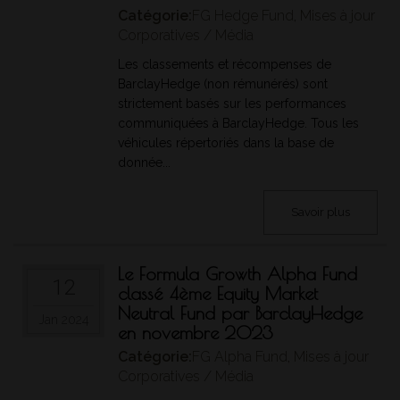
Catégorie:
FG Hedge Fund
,
Mises à jour
commission scolaire, le Comité de gestion
de la taxe scolaire de l’Île de Montréal ou
Corporatives / Média
une régie intermunicipale au Québec;
Les classements et récompenses de
(h)
tout gouvernement national, fédéral, d’un
BarclayHedge (non rémunérés) sont
État, d’une province, d’un territoire ou toute
strictement basés sur les performances
administration municipale d’un pays
étranger ou dans un pays étranger, ou tout
communiquées à BarclayHedge. Tous les
organisme d’un tel gouvernement ou d’une
véhicules répertoriés dans la base de
telle administration;
donnée...
(i)
une caisse de retraite réglementée soit par
le Bureau du surintendant des institutions
financières du Canada, soit par une
Savoir plus
commission des régimes de retraite ou
une autorité de réglementation similaire
d’un territoire du Canada;
Le Formula Growth Alpha Fund
12
(j)
une personne physique qui, à elle seule ou
classé 4ème Equity Market
avec son conjoint, a la propriété véritable,
Neutral Fund par BarclayHedge
directement ou indirectement, d’actifs
Jan 2024
en novembre 2023
financiers ayant une valeur de réalisation
globale avant impôt de plus de 1 000 000
Catégorie:
FG Alpha Fund
,
Mises à jour
$, déduction faite des dettes
Corporatives / Média
correspondantes;