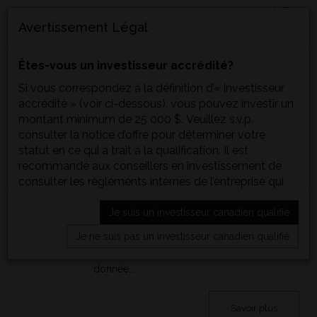
EN
FR
Avertissement Légal
MENU
Êtes-vous un investisseur accrédité?
Le Formula Growth Hedge Fund
Si vous correspondez à la définition d’« investisseur
31
classé 9ème Equity Long/Short
accrédité » (voir ci-dessous), vous pouvez investir un
Fund par BarclayHedge en
montant minimum de 25 000 $. Veuillez s.v.p.
NOUVELLES
Jan 2024
décembre 2023
consulter la notice d’offre pour déterminer votre
statut en ce qui a trait à la qualification. Il est
Catégorie:
FG Hedge Fund
,
Mises à jour
recommandé aux conseillers en investissement de
Corporatives / Média
consulter les règlements internes de l’entreprise qui
Les classements et récompenses de
les emploie.
BarclayHedge (non rémunérés) sont
Je suis un investisseur canadien qualifié
Les parts sont offertes aux investisseurs résidant en
strictement basés sur les performances
Colombie-Britannique, en Alberta, en Saskatchewan,
Je ne suis pas un investisseur canadien qualifié
communiquées à BarclayHedge. Tous les
au Manitoba, en Ontario, au Québec, au Nouveau-
véhicules répertoriés dans la base de
Brunswick, en Nouvelle-Écosse, à Terre-Neuve-et-
donnée...
Labrador, à l’Île-du-Prince-Édouard, dans les
Territoires du Nord-Ouest, au Nunavut et au Yukon
Savoir plus
(les « territoires visés ») en vertu de dispenses de