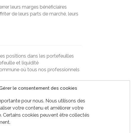
rrer leurs marges bénéficiaires
riter de leurs parts de marché, leurs
es positions dans les portefeuilles
feuille et liquidité
 commune où tous nos professionnels
é de CDP de FG, est responsable
Gérer le consentement des cookies
nsi qu’aux objectifs et procédures du
ent respectés
importante pour nous. Nous utilisons des
liser votre contenu et améliorer votre
 Certains cookies peuvent être collectés
yenne capitalisation créent plusieurs
ment.
buent au succès de Formula Growth.