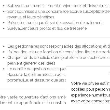
Subissent un ralentissement conjoncturel et doivent resse
Sont soumises à une concurrence accrue susceptible d’eff
revenus et leurs bénéfices
Présentent un risque élevé de cessation de paiement
Surévaluent leurs profits et flux de trésorerie
Les gestionnaires sont responsables des allocations et d
L’allocation est une fonction de conviction, limite de porte
Chaque fonds bénéficie d’une plateforme de recherche
peuvent générer des idées
Le comité de gestion des risques, sous la responsabilit
d’assurer la conformité à la politique d’investissement ai
portefeuille, et d’assurer que les standards d’éthique soi
Votre vie privée est 
cookies pour personna
expérience numérique.
tre vaste couverture d’actions américaines de petite et mo
avec votre consente
ondamentale approfondie et la constance du processus contri