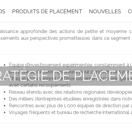
OS
PRODUITS DE PLACEMENT
NOUVELLES
C
ssance approfondie des actions de petite et moyenne ca
estissements aux perspectives prometteuses dans ce segment q
Équipe d’investissement expérimentée, constamment à la
RATÉGIE DE PLACEM
une prise de décision rigoureuse pour construire des port
Chaque professionnel de l’investissement possède généra
avec certains recoupements
Réseau étendu avec des relations régionales développée
Des milliers d’entreprises étudiées enregistrées dans no
Rencontres avec plus de 1 000 équipes de direction par 
Voyages fréquents et bureau de recherche international