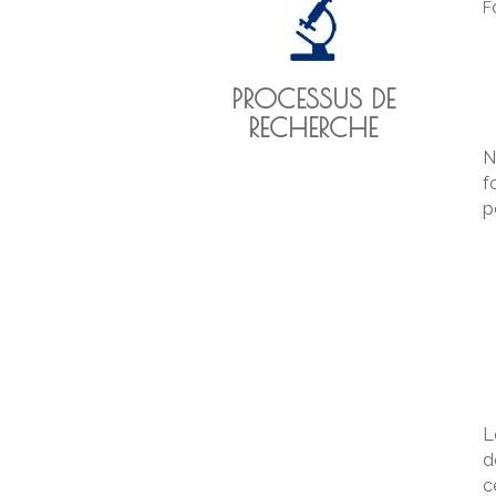
PROCESSUS DE
RECHERCHE
N
f
p
L
d
c