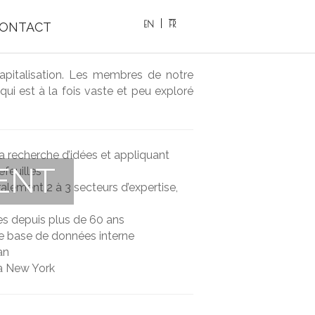
EN
FR
ONTACT
pitalisation. Les membres de notre
ui est à la fois vaste et peu exploré
 recherche d’idées et appliquant
ENT
efeuilles
lement 2 à 3 secteurs d’expertise,
s depuis plus de 60 ans
tre base de données interne
an
 à New York