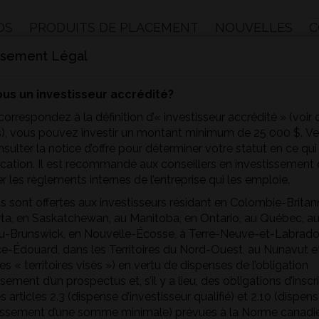
OS
PRODUITS DE PLACEMENT
NOUVELLES
C
ssement Légal
us un investisseur accrédité?
correspondez à la définition d’« investisseur accrédité » (voir c
), vous pouvez investir un montant minimum de 25 000 $. Veu
onsulter la notice d’offre pour déterminer votre statut en ce qui 
fication. Il est recommandé aux conseillers en investissement
r les règlements internes de l’entreprise qui les emploie.
Cliquez pour accepter les cookies
s sont offertes aux investisseurs résidant en Colombie-Britan
marketing et activer ce contenu
rta, en Saskatchewan, au Manitoba, en Ontario, au Québec, a
-Brunswick, en Nouvelle-Écosse, à Terre-Neuve-et-Labrador, 
ce-Édouard, dans les Territoires du Nord-Ouest, au Nunavut e
es « territoires visés ») en vertu de dispenses de l’obligation
ssement d’un prospectus et, s’il y a lieu, des obligations d’inscr
s articles 2.3 (dispense d’investisseur qualifié) et 2.10 (dispen
tissement d’une somme minimale) prévues à la Norme canadi