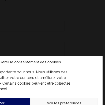
Canada;
anada une
omité de
, d’un
er ou
ment ou
ntendant
ion des
re d’un
Gérer le consentement des cookies
 a la
anciers
importante pour nous. Nous utilisons des
de 1 000
liser votre contenu et améliorer votre
e plus de
 Certains cookies peuvent être collectés
ou qui a
ment.
 300 000
ns un cas
dans
ter
Voir les préférences