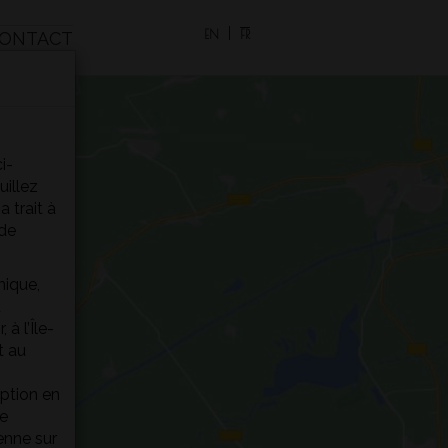
EN
FR
ONTACT
i-
illez
a trait à
 de
nique,
u
à l’Île-
t au
iption en
se
enne sur