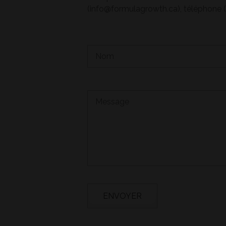
(info@formulagrowth.ca), téléphone (5
(g)
(h)
(i)
(j)
(k)