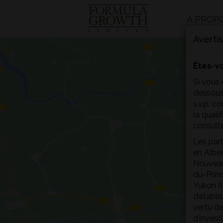
À PROP
Averti
Êtes-vo
Si vous 
dessous
s.v.p. c
la quali
consulte
Les part
en Albe
Nouveau
du-Prin
Yukon (l
d’établi
vertu de
d’inves