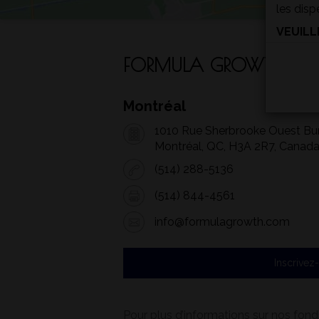
les disp
VEUILL
(a)
FORMULA GROWTH LIMI
(b)
Montréal
(c)
1010 Rue Sherbrooke Ouest Bu
Montréal, QC, H3A 2R7, Canad
(514) 288-5136
(d)
(514) 844-4561
info@formulagrowth.com
(e)
Inscrivez
(f)
Pour plus d’informations sur nos fond