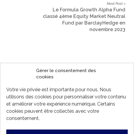
Next Post »
Le Formula Growth Alpha Fund
classé 4ème Equity Market Neutral
Fund par BarclayHedge en
novembre 2023
CATEGORIES
Gérer le consentement des
cookies
FG Alpha Fund
22
Votre vie privée est importante pour nous. Nous
FG Focus Fund
15
utilisons des cookies pour personnaliser votre contenu
FG Fund
29
et améliorer votre expérience numérique. Certains
cookies peuvent être collectés avec votre
FG Global Opportunities Fund
18
consentement.
FG Hedge Fund
15
Mises à jour Corporatives / Média
65