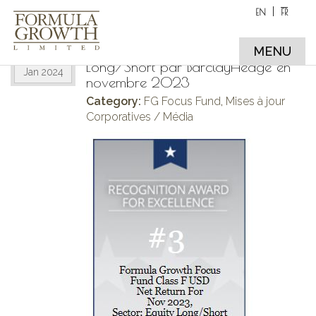
EN
FR
Le Formula Growth Focus Fund a
12
été classé 3ème fonds Equity
MENU
Long/Short par BarclayHedge en
Jan 2024
novembre 2023
Category:
FG Focus Fund
,
Mises à jour
Corporatives / Média